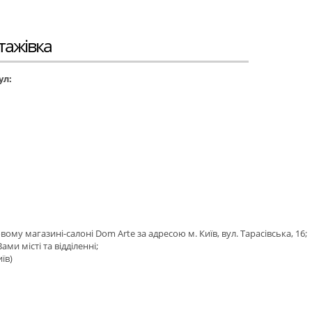
тажівка
ул:
му магазині-салоні Dom Arte за адресою м. Київ, вул. Тарасівська, 16;
ми місті та відділенні;
їв)