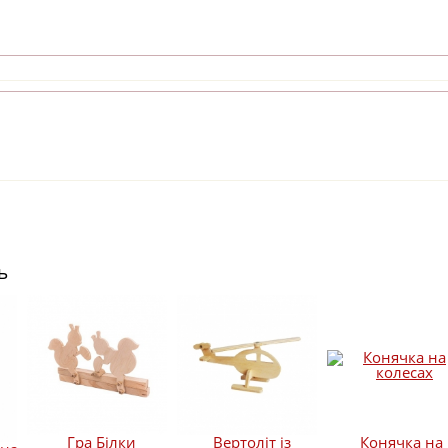
ь
Гра Білки
Вертоліт із
Конячка на