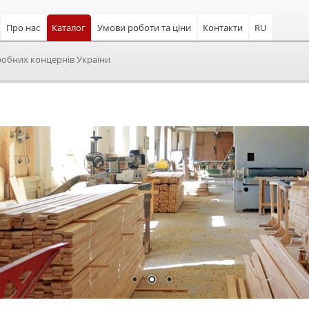
Про нас
Каталог
Умови роботи та ціни
Контакти
RU
робних концернів України