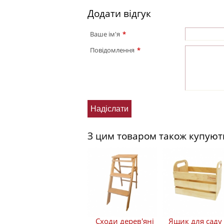
Додати відгук
Ваше ім'я
*
Повідомлення
*
З цим товаром також купуют
Сходи дерев'яні
Ящик для саду 