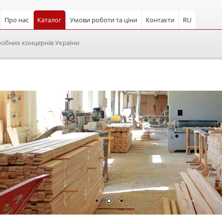
Про нас
Каталог
Умови роботи та ціни
Контакти
RU
робних концернів України