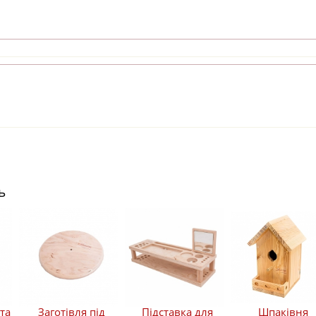
ь
та
Заготівля під
Підставка для
Шпаківня