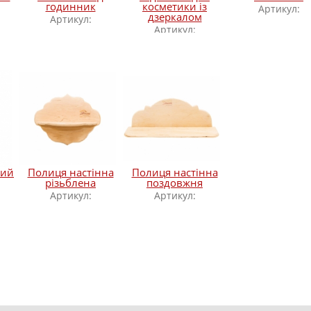
годинник
косметики із
Артикул:
дзеркалом
Артикул:
Артикул:
кий
Полиця настінна
Полиця настінна
різьблена
поздовжня
Артикул:
Артикул: