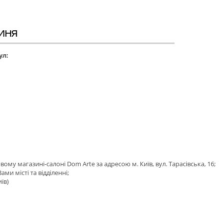
иня
ул:
му магазині-салоні Dom Arte за адресою м. Київ, вул. Тарасівська, 16;
ми місті та відділенні;
їв)