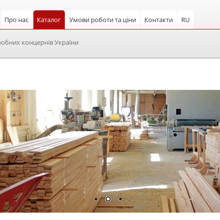
Про нас
Каталог
Умови роботи та ціни
Контакти
RU
робних концернів України