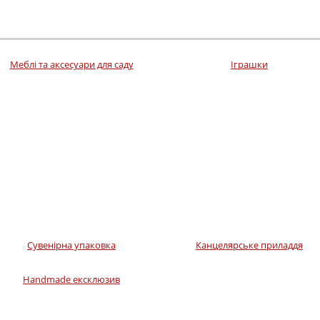
Меблі та аксесуари для саду
Іграшки
Сувенірна упаковка
Канцелярське приладдя
Handmade ексклюзив