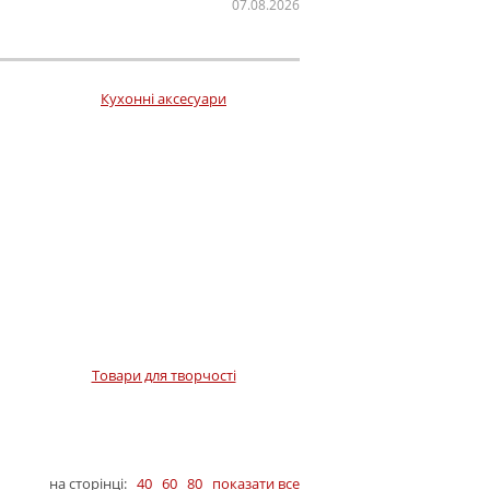
07.08.2026
Кухонні аксесуари
Товари для творчості
на сторінці:
40
60
80
показати все